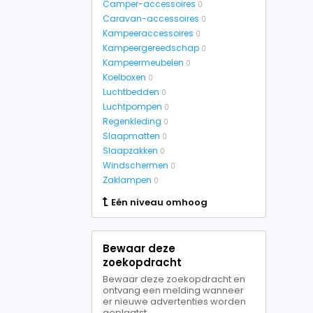
Camper-accessoires
0
Caravan-accessoires
0
Kampeeraccessoires
0
Kampeergereedschap
0
Kampeermeubelen
0
Koelboxen
0
Luchtbedden
0
Luchtpompen
0
Regenkleding
0
Slaapmatten
0
Slaapzakken
0
Windschermen
0
Zaklampen
0
Eén niveau omhoog
Bewaar deze
zoekopdracht
Bewaar deze zoekopdracht en
ontvang een melding wanneer
er nieuwe advertenties worden
geplaatst.