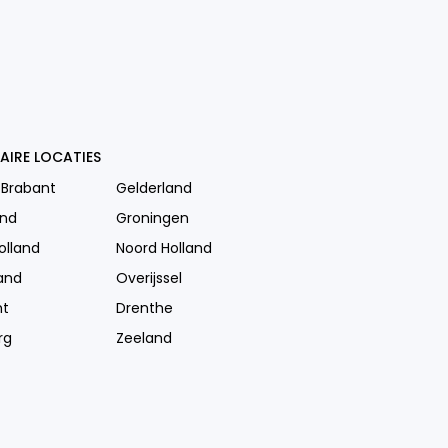
AIRE LOCATIES
 Brabant
Gelderland
and
Groningen
olland
Noord Holland
and
Overijssel
ht
Drenthe
rg
Zeeland