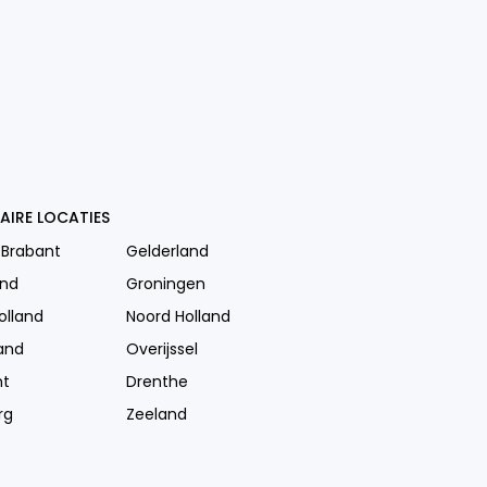
AIRE LOCATIES
 Brabant
Gelderland
and
Groningen
olland
Noord Holland
and
Overijssel
ht
Drenthe
rg
Zeeland