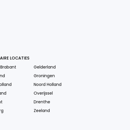
AIRE LOCATIES
 Brabant
Gelderland
and
Groningen
olland
Noord Holland
and
Overijssel
ht
Drenthe
rg
Zeeland