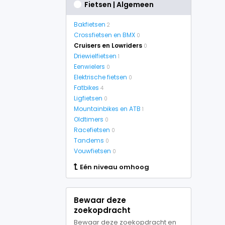
Fietsen | Algemeen
Bakfietsen
2
Crossfietsen en BMX
0
Cruisers en Lowriders
0
Driewielfietsen
1
Eenwielers
0
Elektrische fietsen
0
Fatbikes
4
Ligfietsen
0
Mountainbikes en ATB
1
Oldtimers
0
Racefietsen
0
Tandems
0
Vouwfietsen
0
Eén niveau omhoog
Bewaar deze
zoekopdracht
Bewaar deze zoekopdracht en