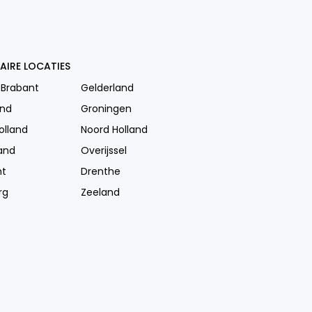
AIRE LOCATIES
 Brabant
Gelderland
and
Groningen
olland
Noord Holland
and
Overijssel
ht
Drenthe
rg
Zeeland