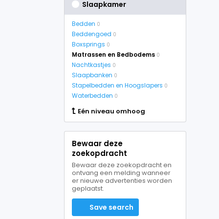
Slaapkamer
Bedden
0
Beddengoed
0
Boxsprings
0
Matrassen en Bedbodems
0
Nachtkastjes
0
Slaapbanken
0
Stapelbedden en Hoogslapers
0
Waterbedden
0
Eén niveau omhoog
Bewaar deze
zoekopdracht
Bewaar deze zoekopdracht en
ontvang een melding wanneer
er nieuwe advertenties worden
geplaatst.
Save search