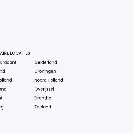
AIRE LOCATIES
 Brabant
Gelderland
and
Groningen
olland
Noord Holland
and
Overijssel
ht
Drenthe
rg
Zeeland