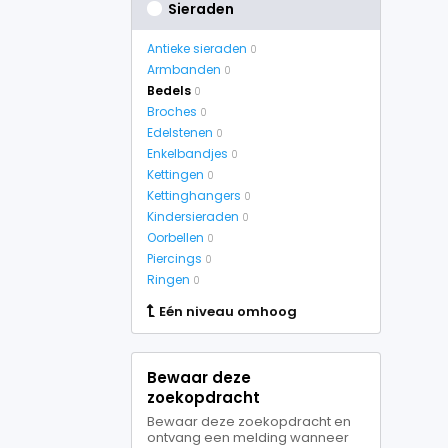
Sieraden
Antieke sieraden
0
Armbanden
0
Bedels
0
Broches
0
Edelstenen
0
Enkelbandjes
0
Kettingen
0
Kettinghangers
0
Kindersieraden
0
Oorbellen
0
Piercings
0
Ringen
0
Eén niveau omhoog
Bewaar deze
zoekopdracht
Bewaar deze zoekopdracht en
ontvang een melding wanneer