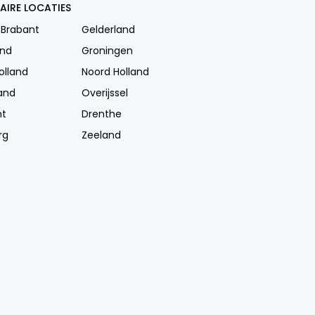
AIRE LOCATIES
 Brabant
Gelderland
and
Groningen
olland
Noord Holland
and
Overijssel
ht
Drenthe
rg
Zeeland