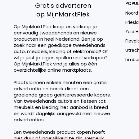
POPUL
Gratis adverteren
op MijnMarktPlek
Noord
Friesl
Op MijnMarktPlek koop en verkoop je
Zuid H
eenvoudig tweedehands en nieuwe
producten in heel Nederland. Ben je op
Flevol
zoek naar een goedkope tweedehands
Utrec
auto, meubels, kleding of elektronica? Of
wil je juist je eigen spullen snel verkopen?
Limbu
Op MijnMarktPlek vind je alles op één
overzichtelijke online marktplaats.
Plaats binnen enkele minuten een gratis
advertentie en bereik direct een
groeiende groep geïnteresseerde kopers.
Van tweedehands auto’s en fietsen tot
meubels en kleding: het aanbod is breed
en wordt dagelijks aangevuld met nieuwe
advertenties.
Een tweedehands product kopen hoeft
niet duur of ingewikkeld te zijn. Vergelijk