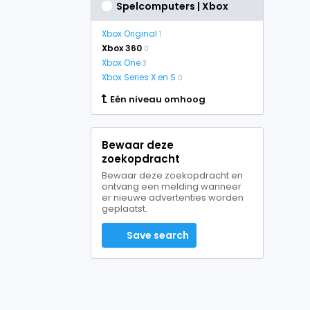
Spelcomputers | Xbox
Xbox Original
1
Xbox 360
0
Xbox One
3
Xbox Series X en S
0
Eén niveau omhoog
Bewaar deze
zoekopdracht
Bewaar deze zoekopdracht en
ontvang een melding wanneer
er nieuwe advertenties worden
geplaatst.
Save search